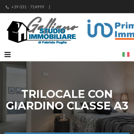
+39 031 - 714999
|
info@studioimmobiliaregalliano.it
|
fabrizio@studioimmobiliaregalliano.it
|
fabrizio.puglia@iad-italia.it
TRILOCALE CON
GIARDINO CLASSE A3