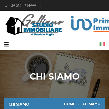
+39 031 - 714999
|
info@studioimmobiliaregalliano.it
|
fabrizio@studioimmobiliaregalliano.it
|
fabrizio.puglia@iad-italia.it
CHI SIAMO
CHI SIAMO
HOME
CHI SIAMO