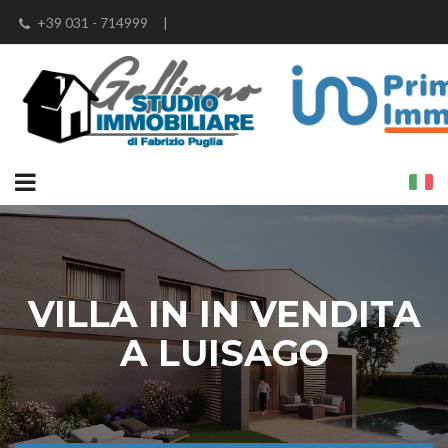
+39 031 - 714999
|
info@studioimmobiliaregalliano.it
|
fabrizio@studioimmobiliaregalliano.it
|
fabrizio.puglia@iad-italia.it
VILLA IN IN VENDITA
A LUISAGO